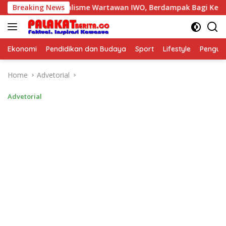
Skip
: Profesionalisme Wartawan IWO, Berdampak Bagi Kebaikan Ba
Breaking News
to
content
Ekonomi
Pendidikan dan Budaya
Sport
Lifestyle
Pengu
Home
Advetorial
Advetorial