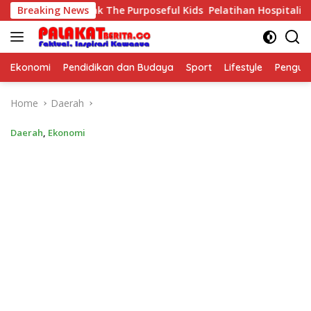
Skip
026, 36 Anak The Purposeful Kids Pelatihan Hospitality di Mure
Breaking News
to
content
Ekonomi
Pendidikan dan Budaya
Sport
Lifestyle
Pengu
Home
Daerah
Daerah
,
Ekonomi