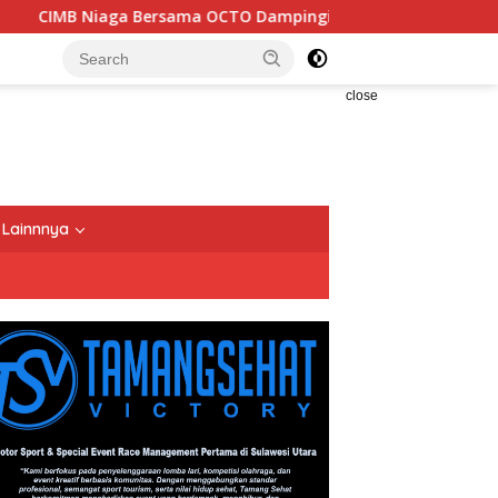
rsama OCTO Dampingi Keluarga Indonesia Wujudkan Mimpi
close
Lainnnya