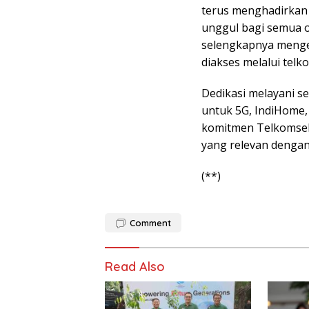
terus menghadirkan k
unggul bagi semua or
selengkapnya menge
diakses melalui telk
Dedikasi melayani s
untuk 5G, IndiHome,
komitmen Telkomsel 
yang relevan denga
(**)
Comment
Read Also