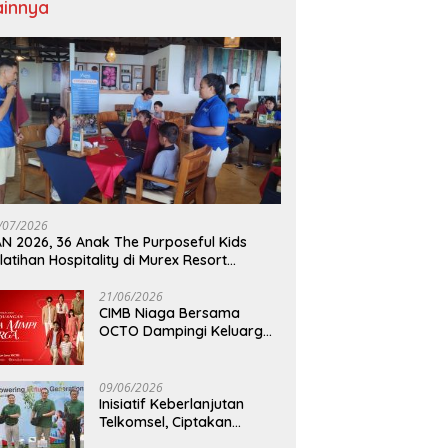
ainnya
/07/2026
N 2026, 36 Anak The Purposeful Kids
latihan Hospitality di Murex Resort
lasey
21/06/2026
CIMB Niaga Bersama
OCTO Dampingi Keluarga
Indonesia Wujudkan Mimpi
09/06/2026
Inisiatif Keberlanjutan
Telkomsel, Ciptakan
Dampak Bermakna