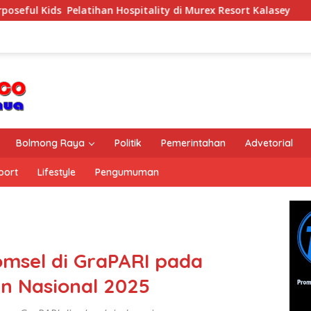
an Hospitality di Murex Resort Kalasey
CIMB Niaga Be
Bolmong Raya
Politik
Pemerintahan
Advetorial
port
Lifestyle
Pengumuman
omsel di GraPARI pada
n Nasional 2025