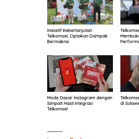
Inisiatif Keberlanjutan
Telkomse
Telkomsel, Ciptakan Dampak
Membuku
Bermakna
Perform
Dengan L
triliun
Mode Dasar Instagram dengan
Telkomse
Simpati Hasil Integrasi
di Sulaw
Telkomsel