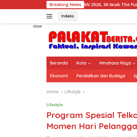
Skip
HAN 2026, 36 Anak The Purposeful Kids Pelatih
Breaking News
to
content
Indeks
close
Beranda
Kota
Minahasa Raya
Ekonomi
Pendidikan dan Budaya
S
Home
Lifestyle
Lifestyle
Program Spesial Telk
Momen Hari Pelangga