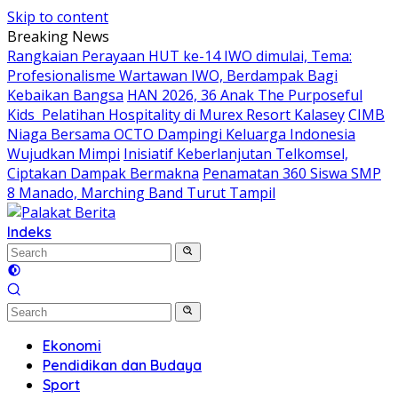
Skip to content
Breaking News
Rangkaian Perayaan HUT ke-14 IWO dimulai, Tema:
Profesionalisme Wartawan IWO, Berdampak Bagi
Kebaikan Bangsa
HAN 2026, 36 Anak The Purposeful
Kids Pelatihan Hospitality di Murex Resort Kalasey
CIMB
Niaga Bersama OCTO Dampingi Keluarga Indonesia
Wujudkan Mimpi
Inisiatif Keberlanjutan Telkomsel,
Ciptakan Dampak Bermakna
Penamatan 360 Siswa SMP
8 Manado, Marching Band Turut Tampil
Indeks
Ekonomi
Pendidikan dan Budaya
Sport