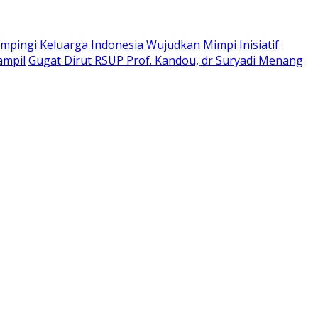
pingi Keluarga Indonesia Wujudkan Mimpi
Inisiatif
ampil
Gugat Dirut RSUP Prof. Kandou, dr Suryadi Menang