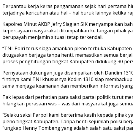
Terpantau kerja keras pengamanan sejak hari pertama hing
terjadinya kericuhan atau hal – hal buruk lainnya ketika r
Kapolres Minut AKBP Jefry Siagian SIK menyampaikan bah
kepercayaan masyarakat ditumpahkan ke tangan pihak yan
berupayah menjamin situasi tetap terkendali.
“TNI-Polri terus siaga amankan pleno terbuka Kabupaten
ditugaskan berjaga tanpa henti, memastikan semua berjal
proses penghitungan tingkat Kabupaten didukung 30 perso
Pernyataan dukungan juga disampaikan oleh Dandim 1310 
“intinya kami TNI khususnya Kodim 1310 siap membackup
sama menjaga keamanan dan memberikan informasi yang te
Tak lepas dari perhatian para saksi partai politik turu
hilangkan perasaan was – was dari masyarakat juga semua 
“Selaku saksi Parpol kami berterima kasih kepada pihak y
pleno tingkat Kabupaten. Tanpa henti sejumlah polisi be
“ungkap Henny Tombeng yang adalah salah satu saksi parp