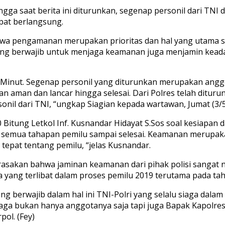
ga saat berita ini diturunkan, segenap personil dari TNI 
apat berlangsung.
wa pengamanan merupakan prioritas dan hal yang utama sa
g berwajib untuk menjaga keamanan juga menjamin keadaan
 Minut. Segenap personil yang diturunkan merupakan angg
an aman dan lancar hingga selesai. Dari Polres telah ditu
nil dari TNI, “ungkap Siagian kepada wartawan, Jumat (3/5
Bitung Letkol Inf. Kusnandar Hidayat S.Sos soal kesiapan
 semua tahapan pemilu sampai selesai. Keamanan merupaka
pat tentang pemilu, “jelas Kusnandar.
t merasakan bahwa jaminan keamanan dari pihak polisi sang
yang terlibat dalam proses pemilu 2019 terutama pada taha
ang berwajib dalam hal ini TNI-Polri yang selalu siaga dal
rjaga bukan hanya anggotanya saja tapi juga Bapak Kapolre
ol. (Fey)