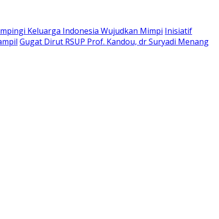
pingi Keluarga Indonesia Wujudkan Mimpi
Inisiatif
ampil
Gugat Dirut RSUP Prof. Kandou, dr Suryadi Menang