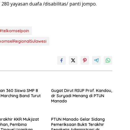
 280 yayasan duafa /disabilitas/ panti jompo.
 #telkomselpoin
komselRegionalSulawesi
an 360 Siswa SMP 8
Gugat Dirut RSUP Prof. Kandou,
Marching Band Turut
dr Suryadi Menang di PTUN
Manado
rakhir KKR Mukjizat
PTUN Manado Gelar Sidang
han, Pembina
Pemeriksaan Bukti Terakhir
Tinavel Ucapkan
Sengketa Administrasi dr.