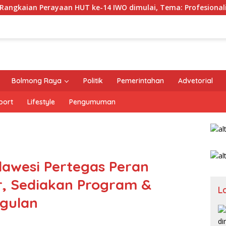
ayaan HUT ke-14 IWO dimulai, Tema: Profesionalisme Wartaw
Bolmong Raya
Politik
Pemerintahan
Advetorial
port
Lifestyle
Pengumuman
lawesi Pertegas Peran
er, Sediakan Program &
L
ggulan