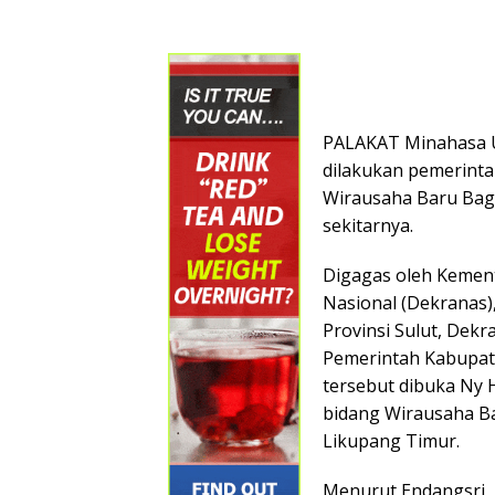
PALAKAT Minahasa 
dilakukan pemerinta
Wirausaha Baru Bagi
sekitarnya.
Digagas oleh Kemen
Nasional (Dekranas)
Provinsi Sulut, Dekr
Pemerintah Kabupat
tersebut dibuka Ny 
bidang Wirausaha Bar
Likupang Timur.
Menurut Endangsri, k