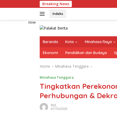
Skip
Breaking News
to
content
Indeks
close
Beranda
Kota
Minahasa Raya
Ekonomi
Pendidikan dan Budaya
S
Home
Minahasa Tenggara
Minahasa Tenggara
Tingkatkan Perekono
Perhubungan & Dekra
Red_
07/10/2020