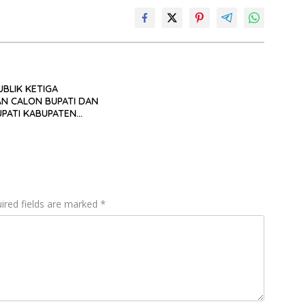
UBLIK KETIGA
N CALON BUPATI DAN
UPATI KABUPATEN
A UTARA TAHUN 2024,
DIGELAR
ired fields are marked
*