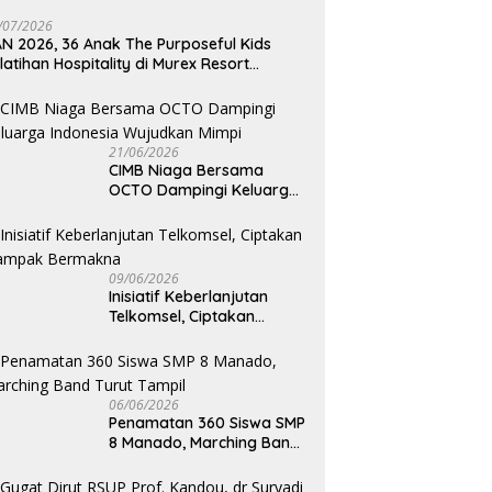
/07/2026
N 2026, 36 Anak The Purposeful Kids
latihan Hospitality di Murex Resort
lasey
21/06/2026
CIMB Niaga Bersama
OCTO Dampingi Keluarga
Indonesia Wujudkan Mimpi
09/06/2026
Inisiatif Keberlanjutan
Telkomsel, Ciptakan
Dampak Bermakna
06/06/2026
Penamatan 360 Siswa SMP
8 Manado, Marching Band
Turut Tampil