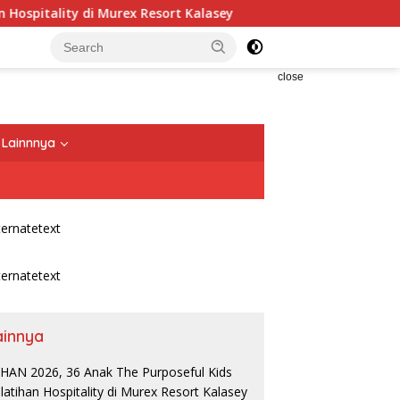
tality di Murex Resort Kalasey
CIMB Niaga Bersama OC
close
Lainnnya
ainnya