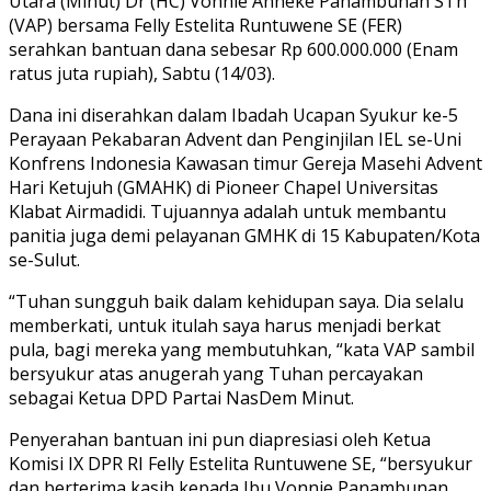
Utara (Minut) Dr (HC) Vonnie Anneke Panambunan STh
(VAP) bersama Felly Estelita Runtuwene SE (FER)
serahkan bantuan dana sebesar Rp 600.000.000 (Enam
ratus juta rupiah), Sabtu (14/03).
Dana ini diserahkan dalam Ibadah Ucapan Syukur ke-5
Perayaan Pekabaran Advent dan Penginjilan IEL se-Uni
Konfrens Indonesia Kawasan timur Gereja Masehi Advent
Hari Ketujuh (GMAHK) di Pioneer Chapel Universitas
Klabat Airmadidi. Tujuannya adalah untuk membantu
panitia juga demi pelayanan GMHK di 15 Kabupaten/Kota
se-Sulut.
“Tuhan sungguh baik dalam kehidupan saya. Dia selalu
memberkati, untuk itulah saya harus menjadi berkat
pula, bagi mereka yang membutuhkan, “kata VAP sambil
bersyukur atas anugerah yang Tuhan percayakan
sebagai Ketua DPD Partai NasDem Minut.
Penyerahan bantuan ini pun diapresiasi oleh Ketua
Komisi IX DPR RI Felly Estelita Runtuwene SE, “bersyukur
dan berterima kasih kepada Ibu Vonnie Panambunan,