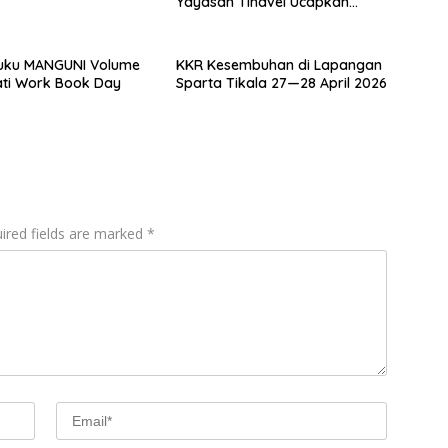
Yayasan Tinavel Ucapkan
Syukur
uku MANGUNI Volume
KKR Kesembuhan di Lapangan
ati Work Book Day
Sparta Tikala 27—28 April 2026
ired fields are marked
*