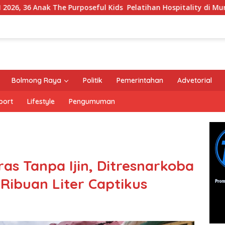
ak The Purposeful Kids Pelatihan Hospitality di Murex Resort 
Bolmong Raya
Politik
Pemerintahan
Advetorial
port
Lifestyle
Pengumuman
as Tanpa Ijin, Ditresnarkoba
Ribuan Liter Captikus