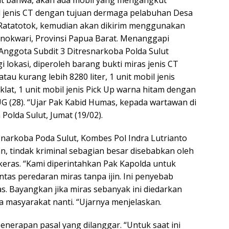
at bahwa, akan ada mobil yang mengangkut
 jenis CT dengan tujuan dermaga pelabuhan Desa
Ratatotok, kemudian akan dikirim menggunakan
onokwari, Provinsi Papua Barat. Menanggapi
 Anggota Subdit 3 Ditresnarkoba Polda Sulut
lokasi, diperoleh barang bukti miras jenis CT
tau kurang lebih 8280 liter, 1 unit mobil jenis
lat, 1 unit mobil jenis Pick Up warna hitam dengan
 UG (28). “Ujar Pak Kabid Humas, kepada wartawan di
olda Sulut, Jumat (19/02).
snarkoba Poda Sulut, Kombes Pol Indra Lutrianto
 tindak kriminal sebagian besar disebabkan oleh
ras. “Kami diperintahkan Pak Kapolda untuk
as peredaran miras tanpa ijin. Ini penyebab
tas. Bayangkan jika miras sebanyak ini diedarkan
nya masyarakat nanti. “Ujarnya menjelaskan.
enerapan pasal yang dilanggar. “Untuk saat ini