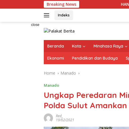
Skip
Breaking News
HAN 2026, 36 An
to
content
Indeks
close
Beranda
Kota
Minahasa Raya
Ekonomi
Pendidikan dan Budaya
S
Home
Manado
Manado
Ungkap Peredaran Mir
Polda Sulut Amankan 
Red_
19/02/2021