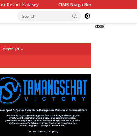
Kalasey
CIMB Niaga Bersama OCTO Dampingi Keluarga 
close
Lainnnya