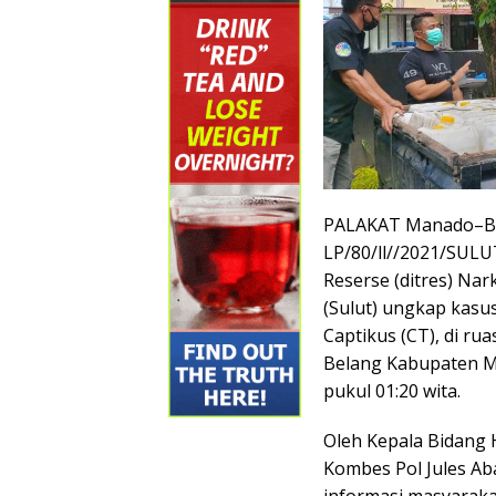
PALAKAT Manado–Ber
LP/80/ll//2021/SULU
Reserse (ditres) Nar
(Sulut) ungkap kasu
Captikus (CT), di r
Belang Kabupaten Mi
pukul 01:20 wita.
Oleh Kepala Bidang 
Kombes Pol Jules Aba