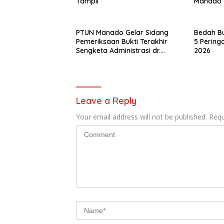
Tampil
Manado
PTUN Manado Gelar Sidang
Bedah B
Pemeriksaan Bukti Terakhir
5 Pering
Sengketa Administrasi dr.
2026
Suryadi Tatura – Dirut RSUP
Prof. Kandou.
Leave a Reply
Your email address will not be published.
Requ