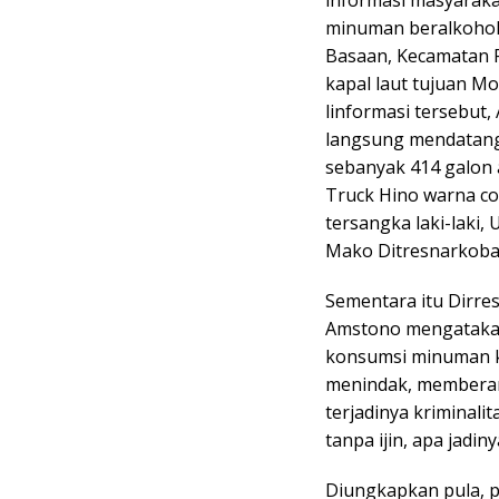
informasi masyarak
minuman beralkohol
Basaan, Kecamatan 
kapal laut tujuan M
linformasi tersebut,
langsung mendatangi 
sebanyak 414 galon a
Truck Hino warna cok
tersangka laki-laki,
Mako Ditresnarkoba P
Sementara itu Dirre
Amstono mengatakan,
konsumsi minuman ke
menindak, memberant
terjadinya kriminali
tanpa ijin, apa jadi
Diungkapkan pula, p