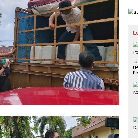
L
24
HA
Pe
Ka