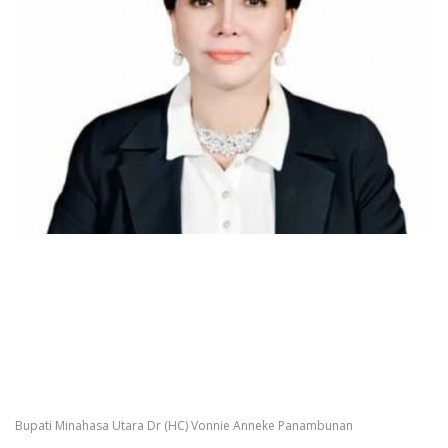
Bupati Minahasa Utara Dr (HC) Vonnie Anneke Panambunan