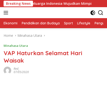
Skip
O Dampingi Keluarga Indonesia Wujudkan Mimpi
Breaking News
Inisi
to
content
Ekonomi
Pendidikan dan Budaya
Sport
Lifestyle
Pengu
Home
Minahasa Utara
Minahasa Utara
VAP Haturkan Selamat Hari
Waisak
Red_
07/05/2020