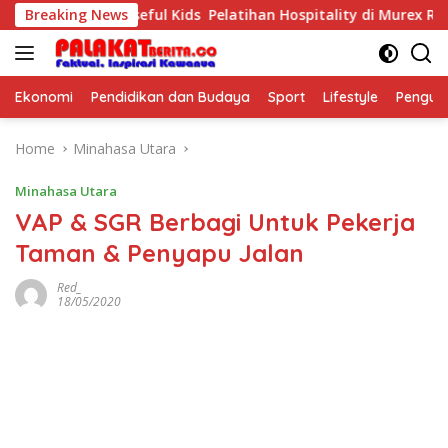
Skip
 The Purposeful Kids Pelatihan Hospitality di Murex Resort Ka
Breaking News
to
content
Ekonomi
Pendidikan dan Budaya
Sport
Lifestyle
Pengu
Home
Minahasa Utara
Minahasa Utara
VAP & SGR Berbagi Untuk Pekerja
Taman & Penyapu Jalan
Red_
18/05/2020