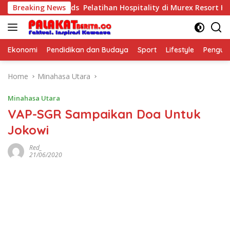
Skip
rposeful Kids Pelatihan Hospitality di Murex Resort Kalasey
Breaking News
to
content
Ekonomi
Pendidikan dan Budaya
Sport
Lifestyle
Pengu
Home
Minahasa Utara
Minahasa Utara
VAP-SGR Sampaikan Doa Untuk
Jokowi
Red_
21/06/2020