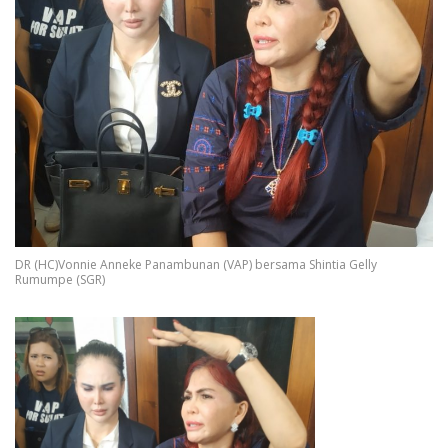
DR (HC)Vonnie Anneke Panambunan (VAP) bersama Shintia Gelly
Rumumpe (SGR)