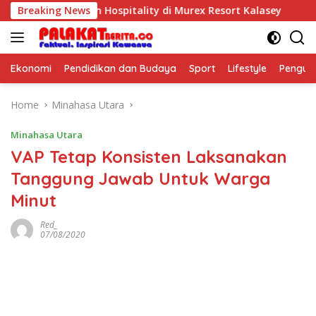
Skip
s Pelatihan Hospitality di Murex Resort Kalasey
Breaking News
CIMB N
to
content
Ekonomi
Pendidikan dan Budaya
Sport
Lifestyle
Pengu
Home
Minahasa Utara
Minahasa Utara
VAP Tetap Konsisten Laksanakan
Tanggung Jawab Untuk Warga
Minut
Red_
07/08/2020