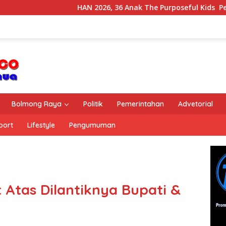
HAN 2026, 36 Anak The Purposeful Kids Pelatihan 
Bolmong Raya
Politik
Pemerintahan
Advetorial
port
Lifestyle
Pengumuman
Atas Dilantiknya Bupati &