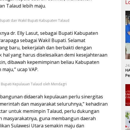
L
n Talaud lebih maju.
Bupati dan Wakil Bupati Kabupaten Talaud
iknya dr. Elly Lasut, sebagai Bupati Kabupaten
arapaga sebagai Wakil Bupati. Selamat
ng baru, bekerjalah dan berbakti dengan
 hal yang harus diselesaikan demi kesejahteraan
kin, dibawah kepemimpinan beliau Kabupaten
24
 maju,” ucap VAP.
HA
Pe
Ka
l Bupati Kepulauan Talaud oleh Mendagri
bangunan didaerah kepulauan perlu sinergitas
merintah dan masyarakat seluruhnya,” kehadiran
ktar untuk memimpin Talaud, perlu dukungan
bih masyarakatnya, guna membangun daerah
dikan Sulawesi Utara semakin maju dan