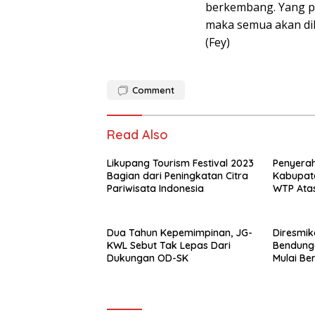
berkembang. Yang pa
maka semua akan dibe
(Fey)
Comment
Read Also
Likupang Tourism Festival 2023
Penyerah
Bagian dari Peningkatan Citra
Kabupate
Pariwisata Indonesia
WTP Ata
Dua Tahun Kepemimpinan, JG-
Diresmik
KWL Sebut Tak Lepas Dari
Bendung
Dukungan OD-SK
Mulai Be