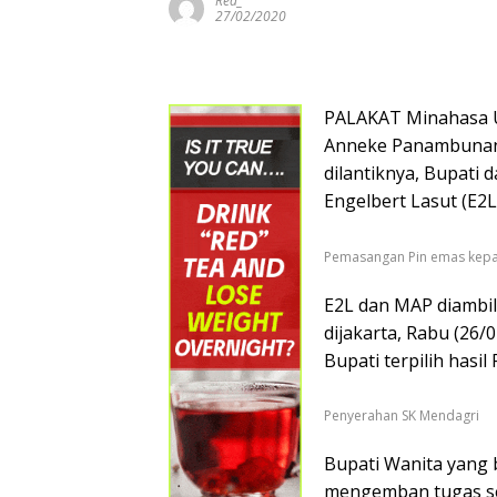
Red_
27/02/2020
PALAKAT Minahasa Ut
Anneke Panambunan 
dilantiknya, Bupati d
Engelbert Lasut (E2
Pemasangan Pin emas kepad
E2L dan MAP diambil
dijakarta, Rabu (26
Bupati terpilih hasil
Penyerahan SK Mendagri
Bupati Wanita yang 
mengemban tugas se