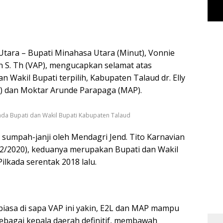
ara – Bupati Minahasa Utara (Minut), Vonnie
S. Th (VAP), mengucapkan selamat atas
an Wakil Bupati terpilih, Kabupaten Talaud dr. Elly
L) dan Moktar Arunde Parapaga (MAP).
a Bupati dan Wakil Bupati Kabupaten Talaud
 sumpah-janji oleh Mendagri Jend. Tito Karnavian
/02/2020), keduanya merupakan Bupati dan Wakil
 Pilkada serentak 2018 lalu.
biasa di sapa VAP ini yakin, E2L dan MAP mampu
bagai kepala daerah definitif, membawah