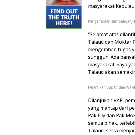
masyarakat Kepulaua
Pengambilan sumpah-janji 
“Selamat atas dilant
Talaud dan Moktar P
mengemban tugas ya
sungguh. Ada banyak
masyarakat. Saya ya
Talaud akan semakin
Pelantikan Bupati dan Waki
Dilanjukan VAP, pem
yang mantap dari pe
Pak Elly dan Pak Mo
semua pihak, terle
Talaud, serta menja