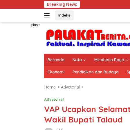
Skip
Breaking News
to
content
Indeks
close
Beranda
Kota
Minahasa Raya
Ekonomi
Pendidikan dan Budaya
S
Home
Advetorial
Advetorial
VAP Ucapkan Selamat 
Wakil Bupati Talaud