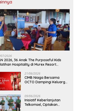
ainnya
/07/2026
N 2026, 36 Anak The Purposeful Kids
latihan Hospitality di Murex Resort
lasey
21/06/2026
CIMB Niaga Bersama
OCTO Dampingi Keluarga
Indonesia Wujudkan Mimpi
09/06/2026
Inisiatif Keberlanjutan
Telkomsel, Ciptakan
Dampak Bermakna