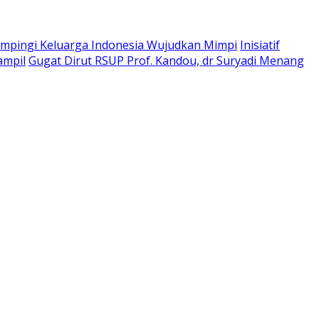
pingi Keluarga Indonesia Wujudkan Mimpi
Inisiatif
ampil
Gugat Dirut RSUP Prof. Kandou, dr Suryadi Menang