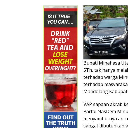
Bupati Minahasa Ut
STh, tak hanya mel
terhadap warga Minu
terhadap masyarakat
Mandolang Kabupate
VAP sapaan akrab ke
Partai NasDem Minu
menyambutnya antus
sangat dibutuhkan w