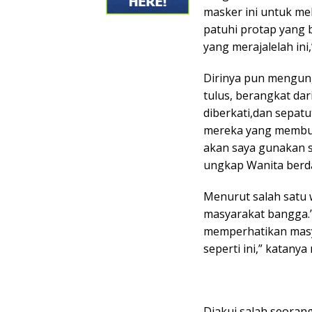
masker ini untuk mel
patuhi protap yang b
yang merajalelah in
Dirinya pun mengung
tulus, berangkat dar
diberkati,dan sepat
mereka yang membut
akan saya gunakan s
ungkap Wanita berda
Menurut salah satu
masyarakat bangga.”
memperhatikan masy
seperti ini,” katan
Diakui salah seoran