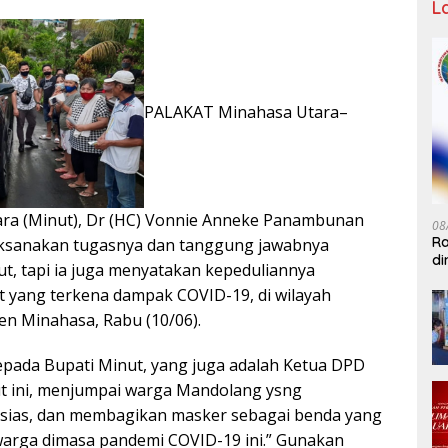
L
PALAKAT Minahasa Utara–
ara (Minut), Dr (HC) Vonnie Anneke Panambunan
08
Ra
aksanakan tugasnya dan tanggung jawabnya
di
t, tapi ia juga menyatakan kepeduliannya
IW
 yang terkena dampak COVID-19, di wilayah
n Minahasa, Rabu (10/06).
pada Bupati Minut, yang juga adalah Ketua DPD
t ini, menjumpai warga Mandolang ysng
ias, dan membagikan masker sebagai benda yang
arga dimasa pandemi COVID-19 ini.” Gunakan