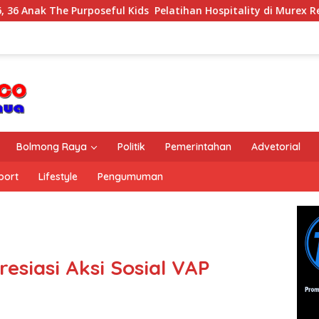
urposeful Kids Pelatihan Hospitality di Murex Resort Kalasey
Bolmong Raya
Politik
Pemerintahan
Advetorial
port
Lifestyle
Pengumuman
siasi Aksi Sosial VAP