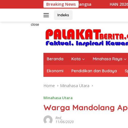
Skip
rdampak Bagi Kebaikan Bangsa
Breaking News
HAN 2026, 36 Anak The P
to
content
Indeks
close
Beranda
Kota
Minahasa Raya
Ekonomi
Pendidikan dan Budaya
S
Home
Minahasa Utara
Minahasa Utara
Warga Mandolang Apre
Red_
11/06/2020