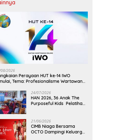
ainnya
/08/2026
ngkaian Perayaan HUT ke-14 IWO
mulai, Tema: Profesionalisme Wartawan
O, Berdampak Bagi Kebaikan Bangsa
24/07/2026
HAN 2026, 36 Anak The
Purposeful Kids Pelatihan
Hospitality di Murex Resort
Kalasey
21/06/2026
CIMB Niaga Bersama
OCTO Dampingi Keluarga
Indonesia Wujudkan Mimpi