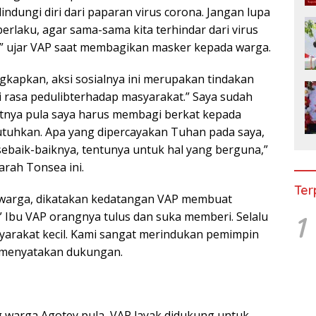
indungi diri dari paparan virus corona. Jangan lupa
erlaku, agar sama-sama kita terhindar dari virus
i,” ujar VAP saat membagikan masker kepada warga.
kapkan, aksi sosialnya ini merupakan tindakan
i rasa pedulibterhadap masyarakat.” Saya sudah
utnya pula saya harus membagi berkat kepada
uhkan. Apa yang dipercayakan Tuhan pada saya,
ebaik-baiknya, tentunya untuk hal yang berguna,”
rah Tonsea ini.
Ter
 warga, dikatakan kedatangan VAP membuat
 Ibu VAP orangnya tulus dan suka memberi. Selalu
1
arakat kecil. Kami sangat merindukan pemimpin
ya menyatakan dukungan.
g warga Agotey pula, VAP layak didukung untuk