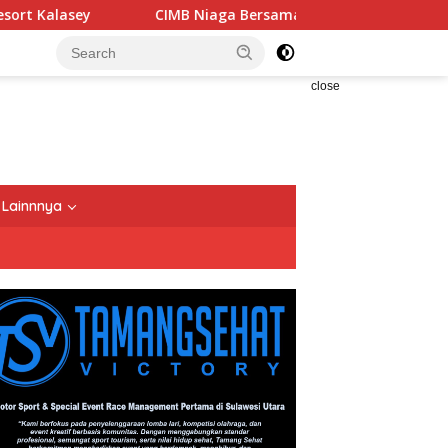
CIMB Niaga Bersama OCTO Dampingi Keluarga Indones
close
Lainnnya