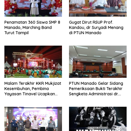
Penamatan 360 Siswa SMP 8
Gugat Dirut RSUP Prof.
Manado, Marching Band
Kandou, dr Suryadi Menang
Turut Tampil
di PTUN Manado
Malam Terakhir KKR Mukjizat
PTUN Manado Gelar Sidang
Kesembuhan, Pembina
Pemeriksaan Bukti Terakhir
Yayasan Tinavel Ucapkan
Sengketa Administrasi dr.
Syukur
Suryadi Tatura – Dirut RSUP
Prof. Kandou.