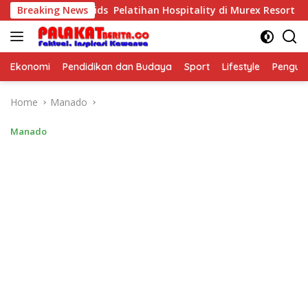
Skip
urposeful Kids Pelatihan Hospitality di Murex Resort Kalasey
Breaking News
to
content
Ekonomi
Pendidikan dan Budaya
Sport
Lifestyle
Pengu
Home
Manado
Manado