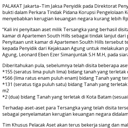
PALAKAT Jakarta–Tim Jaksa Penyidik pada Direktorat Pe
bukti dalam Perkara Tindak Pidana Korupsi Pengelolaan K
menyebabkan kerugian keuangan negara kurang lebih Rp 2
“Kali ini penyitaan aset milik Tersangka yang berhasil dis
kamar di Apartemen South Hills sebagai tindak lanjut dari
Penyitaan unit kamar di Apartemen Soulth Hills tersebut
kepada Penyidik dari Kejaksaan Agung untuk melakukan p
Agung, Leonard Eben Ezer Simanjuntak S.H M.H, pada siaran
Diberitahukan pula, sebelumnya telah disita beberapa aset
*155 (seratus lima puluh lima) bidang tanah yang terletak 
*566 (lima ratus enam puluh enam) bidang Tanah yang ter
*131 (seratus tiga puluh satu) bidang Tanah yang terleta
m2
*2 (dua) bidang Tanah yang terletak di Kota Batam (sesua
Terhadap aset-aset para Tersangka yang telah disita terse
sebagai penyelamatan kerugian keuangan negara didalam 
Tim Khusus Pelacak Aset akan terus bekerja siang dan ma