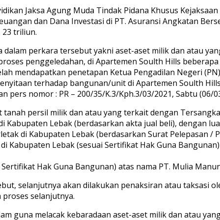
nyidikan Jaksa Agung Muda Tindak Pidana Khusus Kejaksaa
euangan dan Dana Investasi di PT. Asuransi Angkatan Berse
3 triliun.
ita dalam perkara tersebut yakni aset-aset milik dan atau y
 proses penggeledahan, di Apartemen Soulth Hills beberapa 
 telah mendapatkan penetapan Ketua Pengadilan Negeri (PN
enyitaan terhadap bangunan/unit di Apartemen Soulth Hil
 pers nomor : PR – 200/35/K.3/Kph.3/03/2021, Sabtu (06/03),
 tanah persil milik dan atau yang terkait dengan Tersangka
di Kabupaten Lebak (berdasarkan akta jual beli), dengan luas 
letak di Kabupaten Lebak (berdasarkan Surat Pelepasan / 
k di Kabupaten Lebak (sesuai Sertifikat Hak Guna Bangunan)
i Sertifikat Hak Guna Bangunan) atas nama PT. Mulia Manun
but, selanjutnya akan dilakukan penaksiran atau taksasi ol
proses selanjutnya.
lam guna melacak kebaradaan aset-aset milik dan atau yang