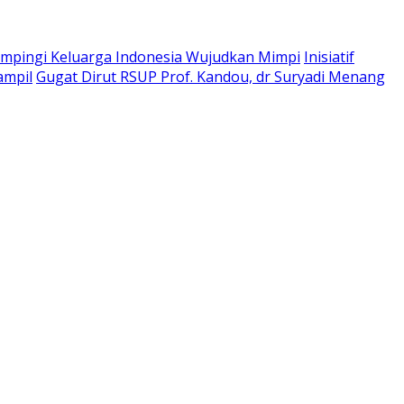
pingi Keluarga Indonesia Wujudkan Mimpi
Inisiatif
ampil
Gugat Dirut RSUP Prof. Kandou, dr Suryadi Menang