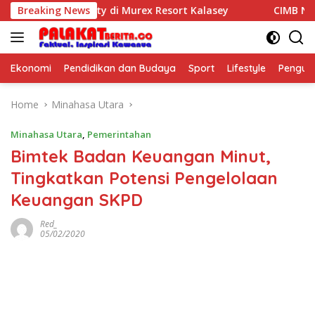
Skip
n Hospitality di Murex Resort Kalasey
Breaking News
CIMB Niaga Ber
to
content
Ekonomi
Pendidikan dan Budaya
Sport
Lifestyle
Pengu
Home
Minahasa Utara
Minahasa Utara
,
Pemerintahan
Bimtek Badan Keuangan Minut,
Tingkatkan Potensi Pengelolaan
Keuangan SKPD
Red_
05/02/2020