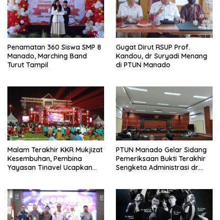
Penamatan 360 Siswa SMP 8
Gugat Dirut RSUP Prof.
Manado, Marching Band
Kandou, dr Suryadi Menang
Turut Tampil
di PTUN Manado
Malam Terakhir KKR Mukjizat
PTUN Manado Gelar Sidang
Kesembuhan, Pembina
Pemeriksaan Bukti Terakhir
Yayasan Tinavel Ucapkan
Sengketa Administrasi dr.
Syukur
Suryadi Tatura – Dirut RSUP
Prof. Kandou.