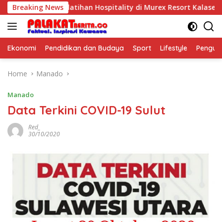
Skip
eful Kids Pelatihan Hospitality di Murex Resort Kalasey
Breaking News
to
content
Ekonomi
Pendidikan dan Budaya
Sport
Lifestyle
Pengu
Home
Manado
Manado
Data Terkini COVID-19 Sulut
Red_
30/10/2020