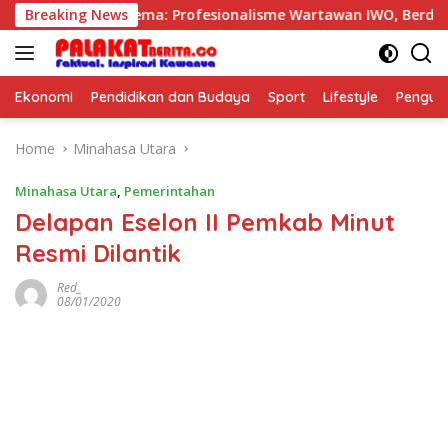
Skip
 dimulai, Tema: Profesionalisme Wartawan IWO, Berdampak Ba
Breaking News
to
content
Ekonomi
Pendidikan dan Budaya
Sport
Lifestyle
Pengu
Home
Minahasa Utara
Minahasa Utara
,
Pemerintahan
Delapan Eselon II Pemkab Minut
Resmi Dilantik
Red_
08/01/2020