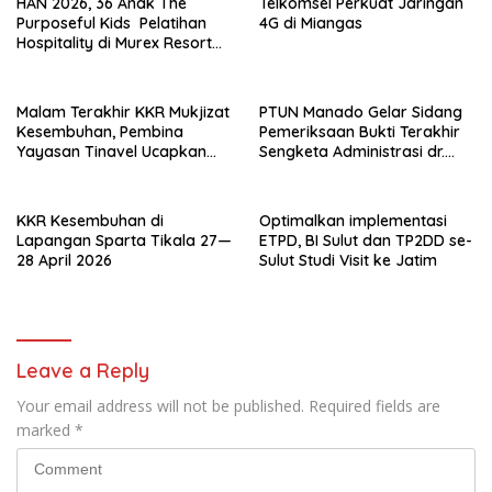
HAN 2026, 36 Anak The
Telkomsel Perkuat Jaringan
Purposeful Kids Pelatihan
4G di Miangas
Hospitality di Murex Resort
Kalasey
Malam Terakhir KKR Mukjizat
PTUN Manado Gelar Sidang
Kesembuhan, Pembina
Pemeriksaan Bukti Terakhir
Yayasan Tinavel Ucapkan
Sengketa Administrasi dr.
Syukur
Suryadi Tatura – Dirut RSUP
Prof. Kandou.
KKR Kesembuhan di
Optimalkan implementasi
Lapangan Sparta Tikala 27—
ETPD, BI Sulut dan TP2DD se-
28 April 2026
Sulut Studi Visit ke Jatim
Leave a Reply
Your email address will not be published.
Required fields are
marked
*