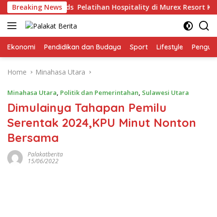
Skip
e Purposeful Kids Pelatihan Hospitality di Murex Resort Kalase
Breaking News
to
content
Ekonomi
Pendidikan dan Budaya
Sport
Lifestyle
Pengu
Home
Minahasa Utara
Minahasa Utara
,
Politik dan Pemerintahan
,
Sulawesi Utara
Dimulainya Tahapan Pemilu
Serentak 2024,KPU Minut Nonton
Bersama
Palakatberita
15/06/2022