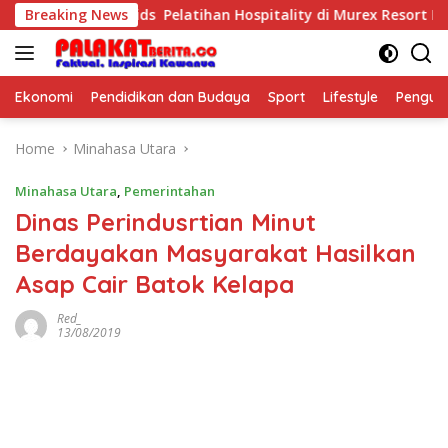
Skip
urposeful Kids Pelatihan Hospitality di Murex Resort Kalasey
Breaking News
to
content
Ekonomi
Pendidikan dan Budaya
Sport
Lifestyle
Pengu
Home
Minahasa Utara
Minahasa Utara
,
Pemerintahan
Dinas Perindusrtian Minut
Berdayakan Masyarakat Hasilkan
Asap Cair Batok Kelapa
Red_
13/08/2019