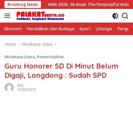
Skip
n Bangsa
Breaking News
HAN 2026, 36 Anak The Purposeful Kids Pelati
to
content
Ekonomi
Pendidikan dan Budaya
Sport
Lifestyle
Pengu
Home
Minahasa Utara
Minahasa Utara
,
Pemerintahan
Guru Honorer SD Di Minut Belum
Digaji, Longdong : Sudah SPD
Red_
15/06/2019