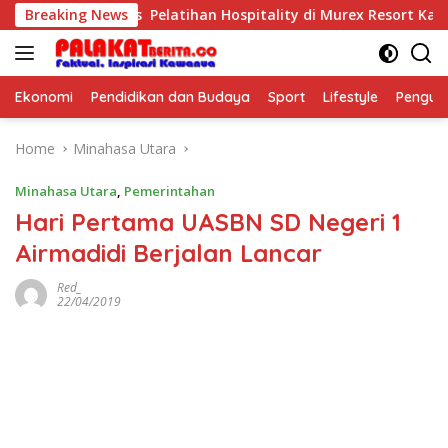
Skip
poseful Kids Pelatihan Hospitality di Murex Resort Kalasey
Breaking News
to
content
Ekonomi
Pendidikan dan Budaya
Sport
Lifestyle
Pengu
Home
Minahasa Utara
Minahasa Utara
,
Pemerintahan
Hari Pertama UASBN SD Negeri 1
Airmadidi Berjalan Lancar
Red_
22/04/2019