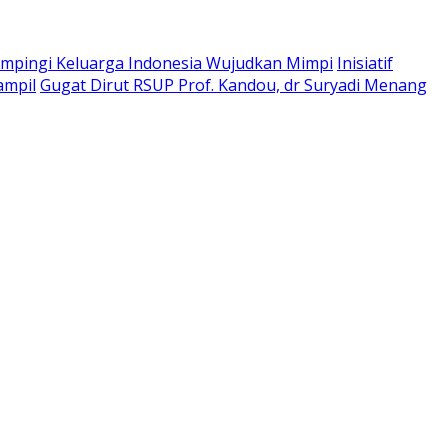
pingi Keluarga Indonesia Wujudkan Mimpi
Inisiatif
ampil
Gugat Dirut RSUP Prof. Kandou, dr Suryadi Menang