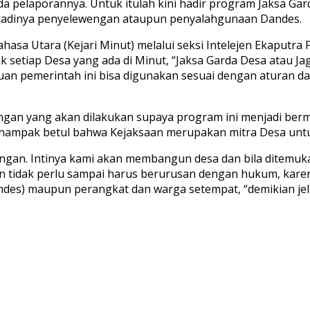
 pelaporannya. Untuk itulah kini hadir program Jaksa Gar
erjadinya penyelewengan ataupun penyalahgunaan Dandes.
hasa Utara (Kejari Minut) melalui seksi Intelejen Ekaput
setiap Desa yang ada di Minut, “Jaksa Garda Desa atau J
an pemerintah ini bisa digunakan sesuai dengan aturan d
pingan yang akan dilakukan supaya program ini menjadi be
nampak betul bahwa Kejaksaan merupakan mitra Desa unt
ewengan. Intinya kami akan membangun desa dan bila ditemuk
an tidak perlu sampai harus berurusan dengan hukum, ka
des) maupun perangkat dan warga setempat, “demikian jela