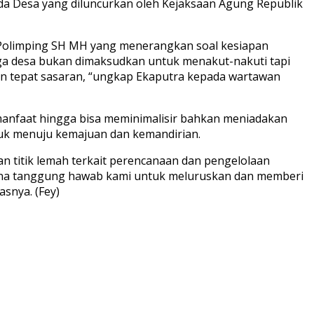
da Desa yang diluncurkan oleh Kejaksaan Agung Republik
ra Polimping SH MH yang menerangkan soal kesiapan
aga desa bukan dimaksudkan untuk menakut-nakuti tapi
an tepat sasaran, “ungkap Ekaputra kepada wartawan
rmanfaat hingga bisa meminimalisir bahkan meniadakan
uk menuju kemajuan dan kemandirian.
an titik lemah terkait perencanaan dan pengelolaan
rena tanggung hawab kami untuk meluruskan dan memberi
snya. (Fey)