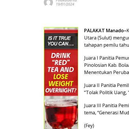
Palakatberita
19/01/2024
PALAKAT Manado–
K
Utara (Sulut) meng
tahapan pemilu tahu
Juara I Panitia Pem
Pinolosian Kab. Bo
Menentukan Peruba
Juara II Panitia Pe
“Tolak Politik Uang, “
Juara III Panitia P
tema, “Generasi Muda
(Fey)