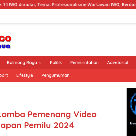
O dimulai, Tema: Profesionalisme Wartawan IWO, Berdampak B
Bolmong Raya
Politik
Pemerintahan
Advetorial
port
Lifestyle
Pengumuman
Lomba Pemenang Video
ahapan Pemilu 2024