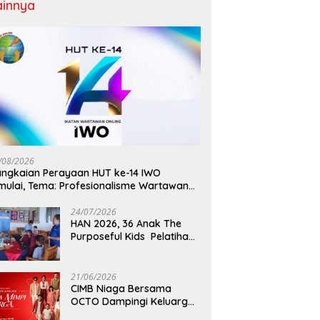
ainnya
/08/2026
ngkaian Perayaan HUT ke-14 IWO
mulai, Tema: Profesionalisme Wartawan
O, Berdampak Bagi Kebaikan Bangsa
24/07/2026
HAN 2026, 36 Anak The
Purposeful Kids Pelatihan
Hospitality di Murex Resort
Kalasey
21/06/2026
CIMB Niaga Bersama
OCTO Dampingi Keluarga
Indonesia Wujudkan Mimpi