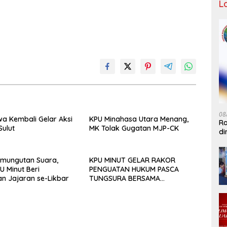
L
08
a Kembali Gelar Aksi
KPU Minahasa Utara Menang,
Ra
Sulut
MK Tolak Gugatan MJP-CK
di
IW
emungutan Suara,
KPU MINUT GELAR RAKOR
U Minut Beri
PENGUATAN HUKUM PASCA
n Jajaran se-Likbar
TUNGSURA BERSAMA
KEJAKSAAN NEGERI MINAHASA
UTARA