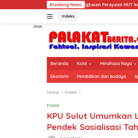
Skip
Breaking News
Rangkaian Perayaan HUT ke-14 IW
to
content
Indeks
close
Beranda
Kota
Minahasa Raya
Ekonomi
Pendidikan dan Budaya
S
Home
Politik
Politik
KPU Sulut Umumkan 
Pendek Sosialisasi T