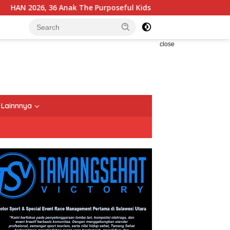
Anak The Purposeful Kids Pelatihan Hospitality di Murex Resor
close
Lainnnya