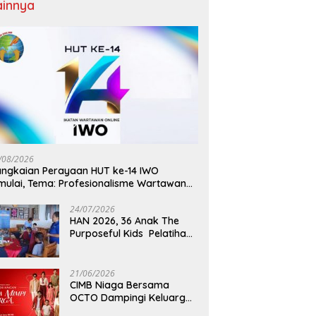
ainnya
/08/2026
ngkaian Perayaan HUT ke-14 IWO
mulai, Tema: Profesionalisme Wartawan
O, Berdampak Bagi Kebaikan Bangsa
24/07/2026
HAN 2026, 36 Anak The
Purposeful Kids Pelatihan
Hospitality di Murex Resort
Kalasey
21/06/2026
CIMB Niaga Bersama
OCTO Dampingi Keluarga
Indonesia Wujudkan Mimpi