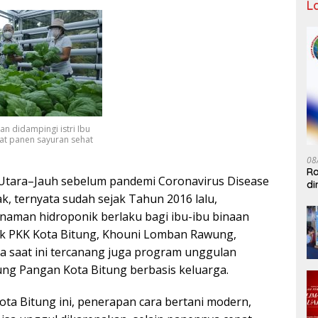
L
n didampingi istri Ibu
t panen sayuran sehat
08
Ra
tara–Jauh sebelum pandemi Coronavirus Disease
di
k, ternyata sudah sejak Tahun 2016 lalu,
IW
naman hidroponik berlaku bagi ibu-ibu binaan
k PKK Kota Bitung, Khouni Lomban Rawung,
a saat ini tercanang juga program unggulan
ng Pangan Kota Bitung berbasis keluarga.
ota Bitung ini, penerapan cara bertani modern,