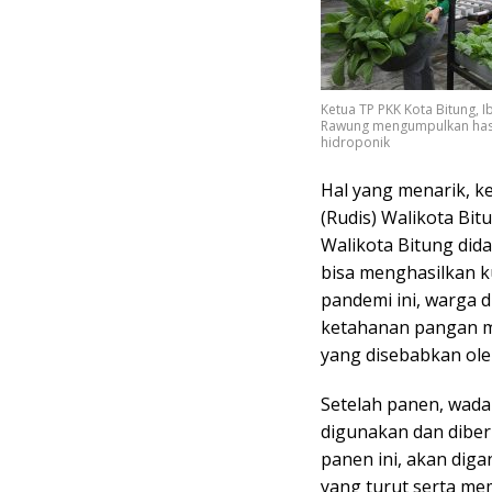
Ketua TP PKK Kota Bitung,
Rawung mengumpulkan hasi
hidroponik
Hal yang menarik, k
(Rudis) Walikota Bit
Walikota Bitung did
bisa menghasilkan ku
pandemi ini, warga 
ketahanan pangan ma
yang disebabkan ole
Setelah panen, wada
digunakan dan diberi
panen ini, akan diga
yang turut serta me