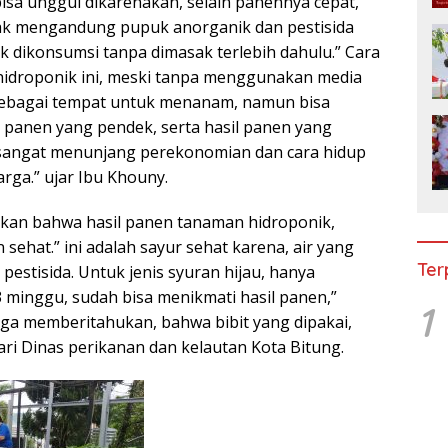
bisa unggul dikarenakan, selain panennya cepat,
dak mengandung pupuk anorganik dan pestisida
 dikonsumsi tanpa dimasak terlebih dahulu.” Cara
droponik ini, meski tanpa menggunakan media
sebagai tempat untuk menanam, namun bisa
panen yang pendek, serta hasil panen yang
 sangat menunjang perekonomian dan cara hidup
arga.” ujar Ibu Khouny.
kan bahwa hasil panen tanaman hidroponik,
ehat.” ini adalah sayur sehat karena, air yang
Ter
pestisida. Untuk jenis syuran hijau, hanya
minggu, sudah bisa menikmati hasil panen,”
1
ga memberitahukan, bahwa bibit yang dipakai,
ari Dinas perikanan dan kelautan Kota Bitung.