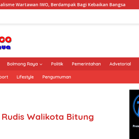
an IWO, Berdampak Bagi Kebaikan Bangsa
HAN 2026, 36 
Bolmong Raya
Politik
Pemerintahan
Advetorial
port
Lifestyle
Pengumuman
 Rudis Walikota Bitung