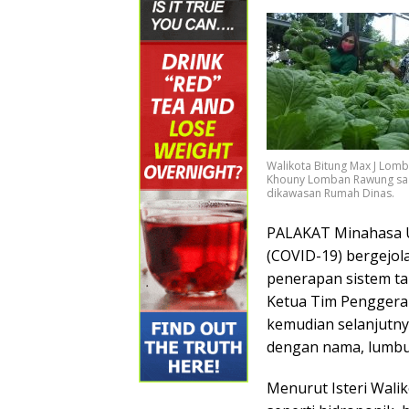
Walikota Bitung Max J Lomba
Khouny Lomban Rawung saa
dikawasan Rumah Dinas.
PALAKAT Minahasa U
(COVID-19) bergejola
penerapan sistem ta
Ketua Tim Penggera
kemudian selanjutny
dengan nama, lumbu
Menurut Isteri Walik