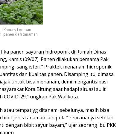
 Ibu Khouny Lomban
l panen dari tanaman
etika panen sayuran hidroponik di Rumah Dinas
ung, Kamis (09/07). Panen dilakukan bersama Pak
ampingi sang isteri.” Praktek menanam hidroponik
antitas dan kualitas panen. Disamping itu, dimasa
diajak untuk bisa menanam, demi mengantisipasi
syarakat Kota Bitung saat hadapi situasi sulit
h COVID-29,” ungkap Pak Walikota.
h atau tempat yg ditanami sebelunya, masih bisa
 bibit jenis tanaman lain pula.” rencananya setelah
nti dengan bibit sayur bayam,” ujar seorang ibu PKK
manen.