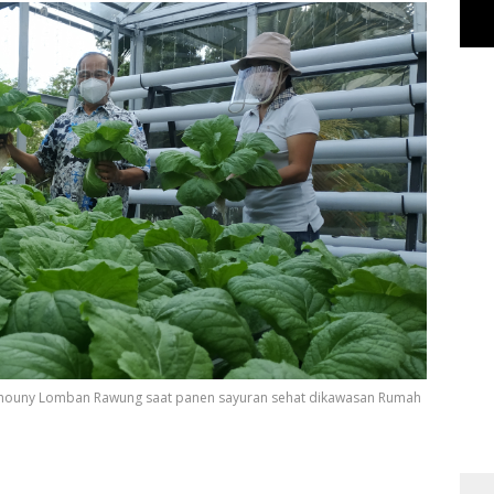
u Khouny Lomban Rawung saat panen sayuran sehat dikawasan Rumah