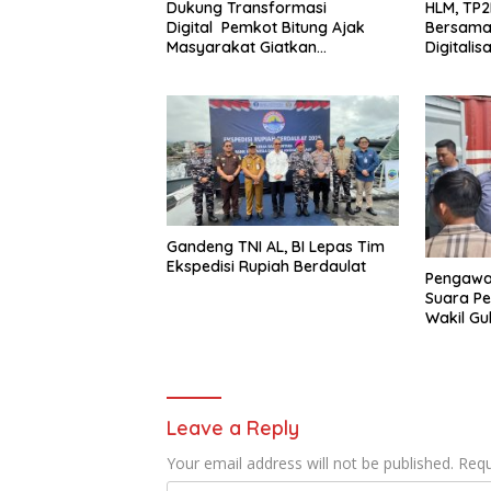
Dukung Transformasi
HLM, TP2
Digital Pemkot Bitung Ajak
Bersama BI, Evaluasi
Masyarakat Giatkan
Digitalis
Pembayaran Non Tunai
Daerah
Gandeng TNI AL, BI Lepas Tim
Ekspedisi Rupiah Berdaulat
Pengawas
Suara Pe
Wakil Gu
Pelabuha
Leave a Reply
Your email address will not be published.
Requ