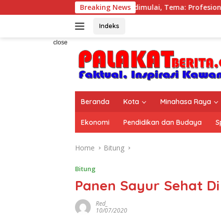
Skip
ayaan HUT ke-14 IWO dimulai, Tema: Profesionalisme Wartaw
Breaking News
to
content
Indeks
close
Beranda
Kota
Minahasa Raya
Ekonomi
Pendidikan dan Budaya
S
Home
Bitung
Bitung
Panen Sayur Sehat Di
Red_
10/07/2020