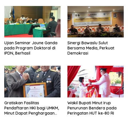
Ujian Seminar Joune Ganda
Sinergi Bawaslu Sulut
pada Program Doktoral di
Bersama Media, Perkuat
IPDN, Berhasil
Demokrasi
Gratiskan Fasilitas
Wakil Bupati Minut Irup
Pendaftaran HKI bagi UMKM,
Penurunan Bendera pada
Minut Dapat Penghargaan
Peringatan HUT ke-80 RI
dari Kemenkumham Sulut