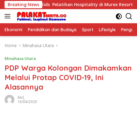
Skip
urposeful Kids Pelatihan Hospitality di Murex Resort Kalasey
Breaking News
to
content
Ekonomi
Pendidikan dan Budaya
Sport
Lifestyle
Pengu
Home
Minahasa Utara
Minahasa Utara
PDP Warga Kolongan Dimakamkan
Melalui Protap COVID-19, Ini
Alasannya
Red_
16/04/2020