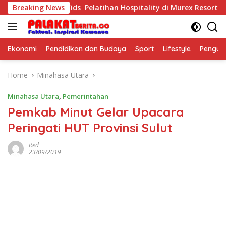
Skip
Purposeful Kids Pelatihan Hospitality di Murex Resort Kalasey
Breaking News
to
content
Ekonomi
Pendidikan dan Budaya
Sport
Lifestyle
Pengu
Home
Minahasa Utara
Minahasa Utara
,
Pemerintahan
Pemkab Minut Gelar Upacara
Peringati HUT Provinsi Sulut
Red_
23/09/2019