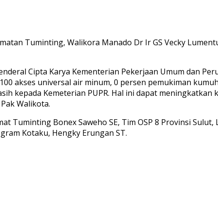
tan Tuminting, Walikora Manado Dr Ir GS Vecky Lumentut
at Jenderal Cipta Karya Kementerian Pekerjaan Umum dan 
 akses universal air minum, 0 persen pemukiman kumuh, 1
ih kepada Kemeterian PUPR. Hal ini dapat meningkatkan ku
 Pak Walikota.
mat Tuminting Bonex Saweho SE, Tim OSP 8 Provinsi Sulut,
ogram Kotaku, Hengky Erungan ST.