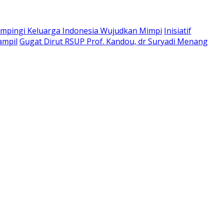
pingi Keluarga Indonesia Wujudkan Mimpi
Inisiatif
ampil
Gugat Dirut RSUP Prof. Kandou, dr Suryadi Menang