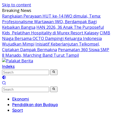
Skip to content
Breaking News
Rangkaian Perayaan HUT ke-14 IWO dimulai, Tema:
Profesionalisme Wartawan IWO, Berdampak Bagi
Kebaikan Bangsa
HAN 2026, 36 Anak The Purposeful
Kids Pelatihan Hospitality di Murex Resort Kalasey
CIMB
Niaga Bersama OCTO Dampingi Keluarga Indonesia
Wujudkan Mimpi
Inisiatif Keberlanjutan Telkomsel,
Ciptakan Dampak Bermakna
Penamatan 360 Siswa SMP
8 Manado, Marching Band Turut Tampil
Indeks
Ekonomi
Pendidikan dan Budaya
Sport