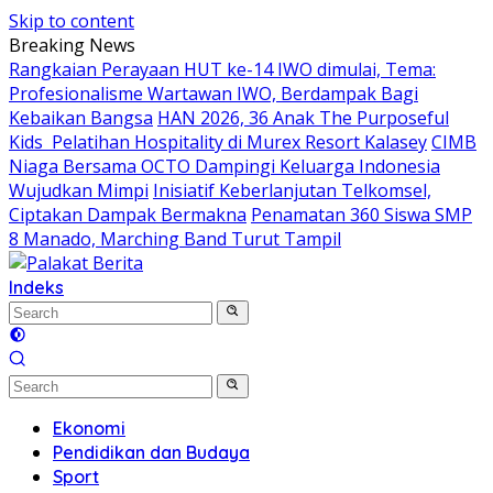
Skip to content
Breaking News
Rangkaian Perayaan HUT ke-14 IWO dimulai, Tema:
Profesionalisme Wartawan IWO, Berdampak Bagi
Kebaikan Bangsa
HAN 2026, 36 Anak The Purposeful
Kids Pelatihan Hospitality di Murex Resort Kalasey
CIMB
Niaga Bersama OCTO Dampingi Keluarga Indonesia
Wujudkan Mimpi
Inisiatif Keberlanjutan Telkomsel,
Ciptakan Dampak Bermakna
Penamatan 360 Siswa SMP
8 Manado, Marching Band Turut Tampil
Indeks
Ekonomi
Pendidikan dan Budaya
Sport