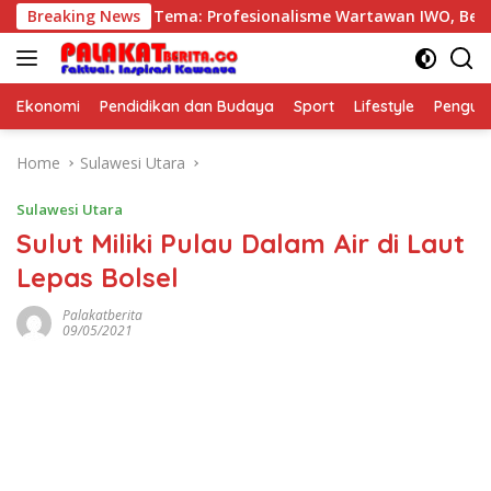
Skip
4 IWO dimulai, Tema: Profesionalisme Wartawan IWO, Berdamp
Breaking News
to
content
Ekonomi
Pendidikan dan Budaya
Sport
Lifestyle
Pengu
Home
Sulawesi Utara
Sulawesi Utara
Sulut Miliki Pulau Dalam Air di Laut
Lepas Bolsel
Palakatberita
09/05/2021