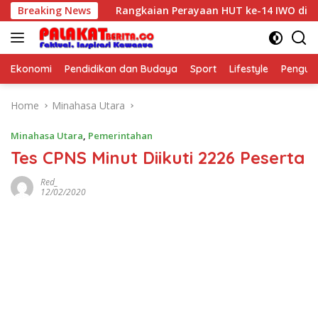
Skip
ungan
Breaking News
Rangkaian Perayaan HUT ke-14 IWO dimulai, Tem
to
content
Ekonomi
Pendidikan dan Budaya
Sport
Lifestyle
Pengu
Home
Minahasa Utara
Minahasa Utara
,
Pemerintahan
Tes CPNS Minut Diikuti 2226 Peserta
Red_
12/02/2020