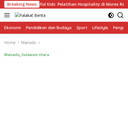
Skip
ak The Purposeful Kids Pelatihan Hospitality di Murex Resort K
Breaking News
to
content
Ekonomi
Pendidikan dan Budaya
Sport
Lifestyle
Pengu
Home
Manado
Manado
,
Sulawesi Utara