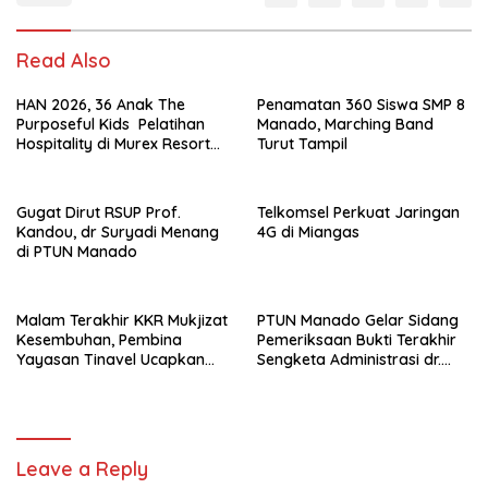
Read Also
HAN 2026, 36 Anak The
Penamatan 360 Siswa SMP 8
Purposeful Kids Pelatihan
Manado, Marching Band
Hospitality di Murex Resort
Turut Tampil
Kalasey
Gugat Dirut RSUP Prof.
Telkomsel Perkuat Jaringan
Kandou, dr Suryadi Menang
4G di Miangas
di PTUN Manado
Malam Terakhir KKR Mukjizat
PTUN Manado Gelar Sidang
Kesembuhan, Pembina
Pemeriksaan Bukti Terakhir
Yayasan Tinavel Ucapkan
Sengketa Administrasi dr.
Syukur
Suryadi Tatura – Dirut RSUP
Prof. Kandou.
Leave a Reply