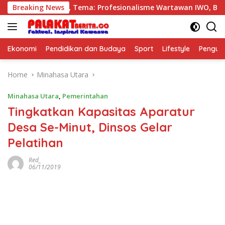
Skip
4 IWO dimulai, Tema: Profesionalisme Wartawan IWO, Berdamp
Breaking News
to
content
Ekonomi
Pendidikan dan Budaya
Sport
Lifestyle
Pengu
Home
Minahasa Utara
Minahasa Utara
,
Pemerintahan
Tingkatkan Kapasitas Aparatur
Desa Se-Minut, Dinsos Gelar
Pelatihan
Red_
06/11/2019