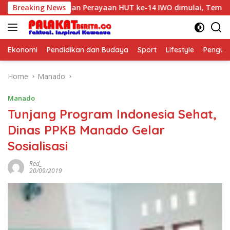
Skip
Breaking News
Rangkaian Perayaan HUT ke-14 IWO dimulai, Tema: Profe
to
content
Ekonomi
Pendidikan dan Budaya
Sport
Lifestyle
Pengu
Home
Manado
Manado
Tunjang Program Indonesia Sehat,
Dinas PPKB Manado Gelar
Sosialisasi
Red_
20/09/2019