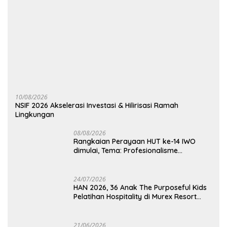
10/08/2026
NSIF 2026 Akselerasi Investasi & Hilirisasi Ramah
Lingkungan
08/08/2026
Rangkaian Perayaan HUT ke-14 IWO
dimulai, Tema: Profesionalisme
Wartawan IWO, Berdampak Bagi
Kebaikan Bangsa
24/07/2026
HAN 2026, 36 Anak The Purposeful Kids
Pelatihan Hospitality di Murex Resort
Kalasey
21/06/2026