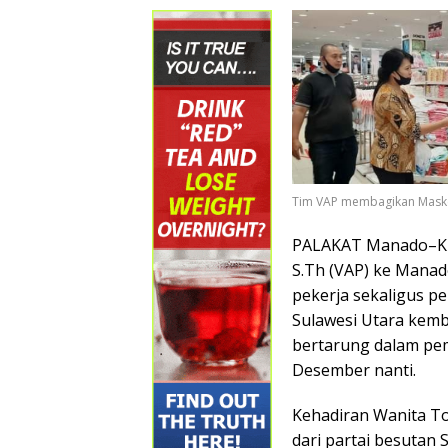
Tim VAP membagikan Maske
PALAKAT Manado–Ku
S.Th (VAP) ke Manad
pekerja sekaligus p
Sulawesi Utara kemb
bertarung dalam pem
Desember nanti.
Kehadiran Wanita T
dari partai besutan