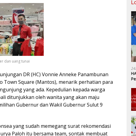
L
r dan uang tunai
24
HA
njungan DR (HC) Vonnie Anneke Panambunan
Pe
o Town Square (Mantos), menarik perhatian para
Ka
engunjung yang ada. Kepedulian kepada warga
ali ditunjukkan oleh wanita yang akan maju
ilihan Gubernur dan Wakil Gubernur Sulut 9
onsea yang sudah memegang surat rekomendasi
 Surya Paloh itu bersama team, sontak membuat