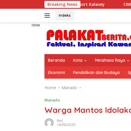
Skip
an Hospitality di Murex Resort Kalasey
Breaking News
CIMB Niaga Ber
to
content
Indeks
close
Beranda
Kota
Minahasa Raya
Ekonomi
Pendidikan dan Budaya
S
Home
Manado
Manado
Warga Mantos Idolak
Red_
18/08/2020