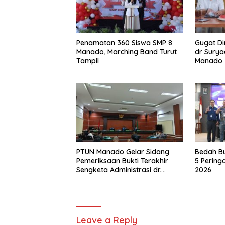
Penamatan 360 Siswa SMP 8
Gugat Di
Manado, Marching Band Turut
dr Surya
Tampil
Manado
PTUN Manado Gelar Sidang
Bedah B
Pemeriksaan Bukti Terakhir
5 Pering
Sengketa Administrasi dr.
2026
Suryadi Tatura – Dirut RSUP
Prof. Kandou.
Leave a Reply