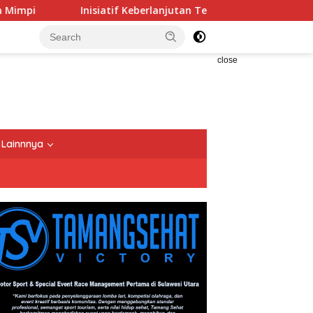
Inisiatif Keberlanjutan Telkomsel, Ciptakan Dampak Berm
close
Lainnnya