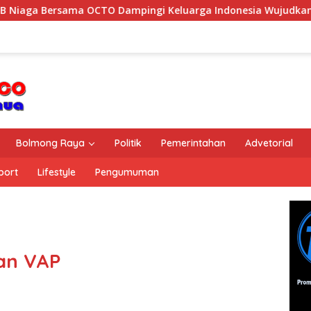
sama OCTO Dampingi Keluarga Indonesia Wujudkan Mimpi
Bolmong Raya
Politik
Pemerintahan
Advetorial
port
Lifestyle
Pengumuman
an VAP