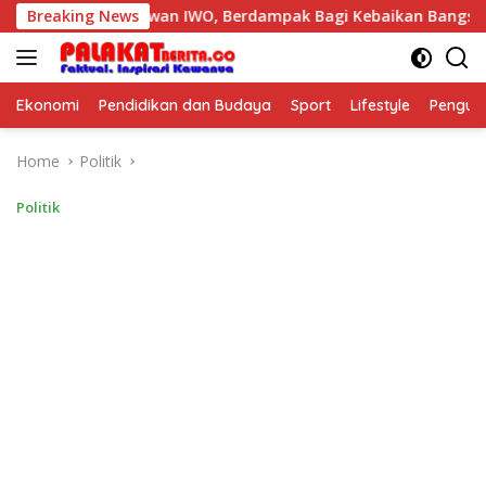
Skip
lisme Wartawan IWO, Berdampak Bagi Kebaikan Bangsa
Breaking News
to
content
Ekonomi
Pendidikan dan Budaya
Sport
Lifestyle
Pengu
Home
Politik
Politik